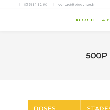
03 51 14 82 60
contact@biodynae.fr
ACCUEIL
A 
500P
DOSES
STADE